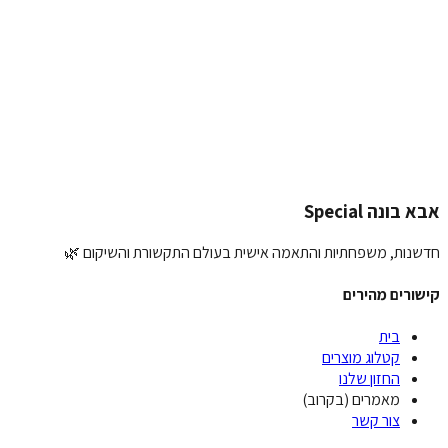
וג:
מלצה שלך:
פת תמונה (אופציונלי):
העלאת תמונה
ליחת המלצה
בונה Special
נות, משפחתיות והתאמה אישית בעולם התקשורת והשיקום 🌿
ורים מהירים
בית
קטלוג מוצרים
החזון שלנו
מאמרים (בקרוב)
צור קשר