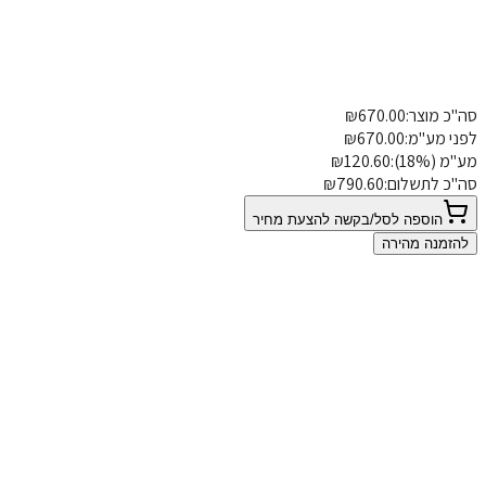
מידות
תיאורים
כ מוצר:
670.00
₪
שדרוגים
פרטי משלוח
הוספת הערה
י מע"מ:
670.00
₪
 (18%):
120.60
₪
כ לתשלום:
790.60
₪
הוספה לסל/בקשה להצעת מחיר
זמנה מהירה
0
 אין המלצות
ל המלצה שלכם משנה סגנון חיים
כתיבת המלצה על
כיסאות פליפ עם שולחן
ם שלך: