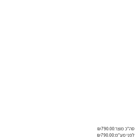
רט טכני
מידות
תיאורים
כ מוצר:
790.00
₪
שדרוגים
התאמות אישיות
פרטי משלוח
הוספת הערה
י מע"מ:
790.00
₪