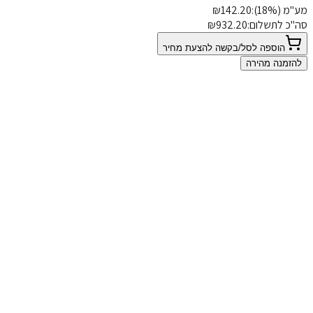
(18%):
142.20
₪
כ לתשלום:
932.20
₪
הוספה לסל/בקשה להצעת מחיר
זמנה מהירה
0
 אין המלצות
ל המלצה שלכם משנה סגנון חיים
כתיבת המלצה על
כיסא מלך/ה V2 - משודרג (עומק
כוונן והדומים)
 שלך:
ג: