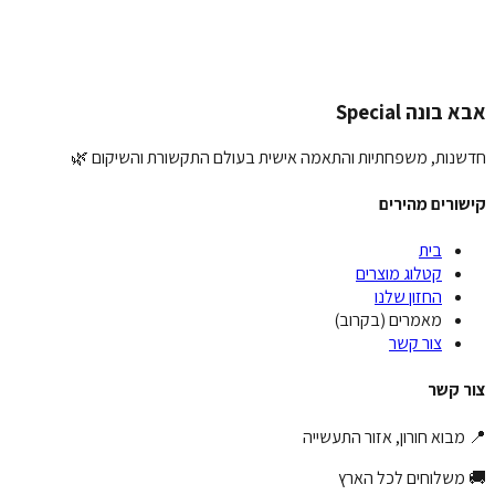
לצה שלך:
פת תמונה (אופציונלי):
העלאת תמונה
יחת המלצה
בונה Special
נות, משפחתיות והתאמה אישית בעולם התקשורת והשיקום 🌿
ורים מהירים
בית
קטלוג מוצרים
החזון שלנו
מאמרים (בקרוב)
צור קשר
 קשר
מבוא חורון, אזור התעשייה
משלוחים לכל הארץ