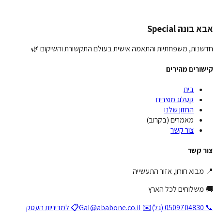
חת המלצה
ונה Special
ות, משפחתיות והתאמה אישית בעולם התקשורת והשיקום 🌿
רים מהירים
בית
קטלוג מוצרים
החזון שלנו
מאמרים (בקרוב)
צור קשר
קשר
בוא חורון, אזור התעשייה
שלוחים לכל הארץ
✉️ Gal@ababone.co.il
📋 למדיניות העסק