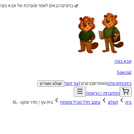
🌿 ברוכים הבאים לאתר ומערכת של אבא בונה Special! - קטלוג לשיקום ותקשורת עם התאמות אישי
אבא בונה
Special
בית
החזון שלנו
מאמרים
(בקרוב)
צור קשר
קטלוג מוצרים
התחברות / הרשמה
בית
קטלוג
עיצוב חלל מכיל ומפתח
בית עץ / חדר שקט - XL
ת עץ / חדר שקט - XL