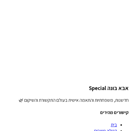
✨ כל המלצה שלכם משנה סגנון חיים
כתיבת המלצה על
בית עץ / חדר שקט - XL
השם שלך:
דירוג:
ההמלצה שלך:
הוספת תמונה (אופציונלי):
העלאת תמונה
שליחת המלצה
אבא בונה Special
חדשנות, משפחתיות והתאמה אישית בעולם התקשורת והשיקום 🌿
קישורים מהירים
בית
קטלוג מוצרים