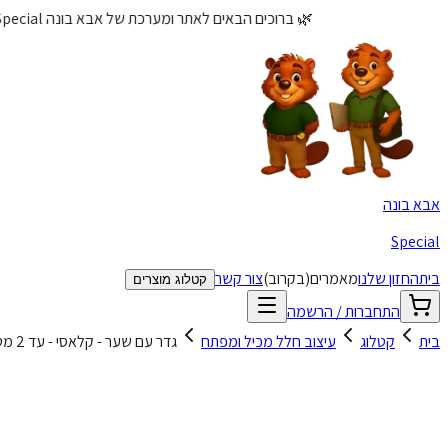
🌿 ברוכים הבאים לאתר ומערכת של אבא בונה Special! - קטלוג לשיקום ותקשורת עם התאמות אישיות 🌿
אבא בונה
Special
בית
החזון שלנו
מאמרים
(בקרוב)
צור קשר
קטלוג מוצרים
התחברות / הרשמה
בית
קטלוג
עיצוב חלל מכיל ומפתח
גדר עם שער - קלאסי - עד 2 מטר
דר עם שער - קלאסי