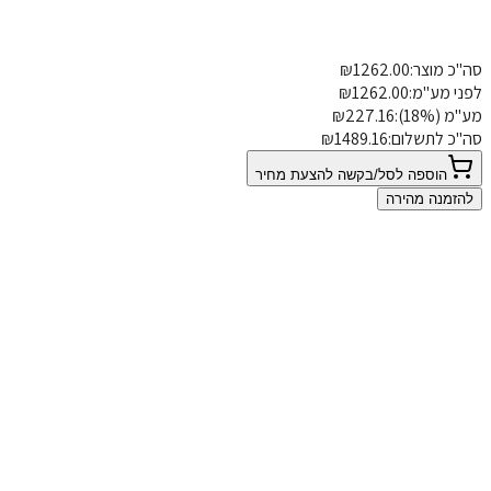
סה"כ מוצר:
1262.00
₪
התאמות אישיות
פרטי משלוח
הוספת הערה
לפני מע"מ:
1262.00
₪
מע"מ (18%):
227.16
₪
סה"כ לתשלום:
1489.16
₪
הוספה לסל/בקשה להצעת מחיר
להזמנה מהירה
0
עוד אין המלצות
✨ כל המלצה שלכם משנה סגנון חיים
כתיבת המלצה על
גדר עם שער - קלאסי
השם שלך:
דירוג: