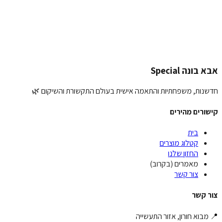
ההמלצה שלך:
הוספת תמונה (אופציונלי):
העלאת תמונה
שליחת המלצה
אבא בונה Special
חדשנות, משפחתיות והתאמה אישית בעולם התקשורת והשיקום 🌿
קישורים מהירים
בית
קטלוג מוצרים
החזון שלנו
מאמרים (בקרוב)
צור קשר
צור קשר
📍 מבוא חורון, אזור התעשייה