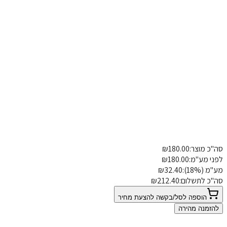
אחז אחד
שני מאחזים
שלושה מאחזים
ארבעת המאחזים
סה"כ מוצר:
180.00
₪
פרטי משלוח
הוספת הערה
לפני מע"מ:
180.00
₪
מע"מ (18%):
32.40
₪
סה"כ לתשלום:
212.40
₪
הוספה לסל/בקשה להצעת מחיר
להזמנה מהירה