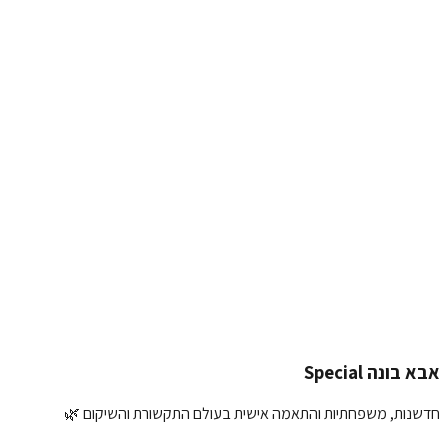
0
עוד אין המלצות
✨ כל המלצה שלכם משנה סגנון חיים
כתיבת המלצה על
מאחזים לשולחן עץ
השם שלך:
דירוג:
ההמלצה שלך:
הוספת תמונה (אופציונלי):
העלאת תמונה
שליחת המלצה
אבא בונה Special
חדשנות, משפחתיות והתאמה אישית בעולם התקשורת והשיקום 🌿