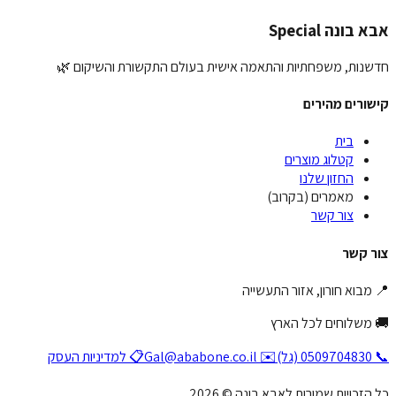
יחת המלצה
בונה Special
נות, משפחתיות והתאמה אישית בעולם התקשורת והשיקום 🌿
ורים מהירים
בית
קטלוג מוצרים
החזון שלנו
מאמרים (בקרוב)
צור קשר
 קשר
מבוא חורון, אזור התעשייה
משלוחים לכל הארץ
✉️ Gal@ababone.co.il
📋 למדיניות העסק
זכויות שמורות לאבא בונה © 2026