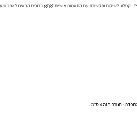
🌿 ברוכים הבאים לאתר ומערכת של אבא בונה Special! - ק
דת - חגורת חזה 8 ס"מ