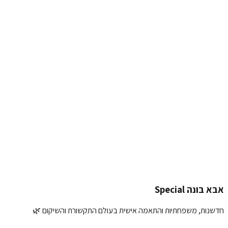
0
עוד אין המלצות
✨ כל המלצה שלכם משנה סגנון חיים
כתיבת המלצה על
חגורת חזה מרופדת
השם שלך:
דירוג:
ההמלצה שלך:
הוספת תמונה (אופציונלי):
העלאת תמונה
שליחת המלצה
אבא בונה Special
חדשנות, משפחתיות והתאמה אישית בעולם התקשורת והשיקום 🌿