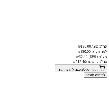
התאמות אישיות
התאמה למוצר קיים
פרטי משלוח
 מוצר:
180.00
₪
הוספת הערה
 מע"מ:
180.00
₪
18%):
32.40
₪
 לתשלום:
212.40
₪
הוספה לסל/בקשה להצעת מחיר
מנה מהירה
0
אין המלצות
 המלצה שלכם משנה סגנון חיים