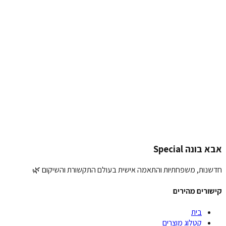
כתיבת המלצה על
הדום לכיסא - קופסא
 שלך:
:
לצה שלך:
ת תמונה (אופציונלי):
העלאת תמונה
יחת המלצה
ונה Special
ות, משפחתיות והתאמה אישית בעולם התקשורת והשיקום 🌿
רים מהירים
בית
קטלוג מוצרים