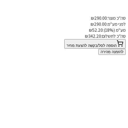
מידות
תיאורים
כ מוצר:
290.00
₪
התאמה למוצר קיים
פרטי משלוח
הוספת הערה
י מע"מ:
290.00
₪
(18%):
52.20
₪
כ לתשלום:
342.20
₪
הוספה לסל/בקשה להצעת מחיר
זמנה מהירה
0
 אין המלצות
ל המלצה שלכם משנה סגנון חיים
כתיבת המלצה על
הדום לכיסא - מתכוונן
 שלך:
ג: