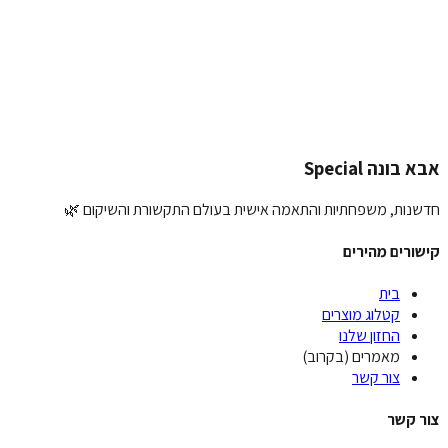
לצה שלך:
פת תמונה (אופציונלי):
העלאת תמונה
יחת המלצה
בונה Special
נות, משפחתיות והתאמה אישית בעולם התקשורת והשיקום 🌿
ורים מהירים
בית
קטלוג מוצרים
החזון שלנו
מאמרים (בקרוב)
צור קשר
 קשר