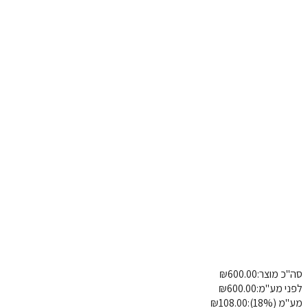
חן נשלף
מלך/ה שלנו
כיסא לא שלנו
כ מוצר:
600.00
₪
פרטי משלוח
הוספת הערה
י מע"מ:
600.00
₪
 (18%):
108.00
₪