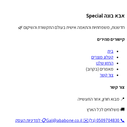
ליחת המלצה
 בונה Special
נות, משפחתיות והתאמה אישית בעולם התקשורת והשיקום 🌿
ורים מהירים
בית
קטלוג מוצרים
החזון שלנו
מאמרים (בקרוב)
צור קשר
ר קשר
מבוא חורון, אזור התעשייה
 משלוחים לכל הארץ
(גל)
✉️ Gal@ababone.co.il
📋 למדיניות העסק