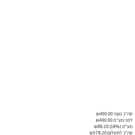
ל טיפה מתכוונן - פרזול כלול
 שלנו
לכיסא קיים
כ מוצר:
490.00
₪
פרטי משלוח
הוספת הערה
י מע"מ:
490.00
₪
(18%):
88.20
₪
כ לתשלום:
578.20
₪