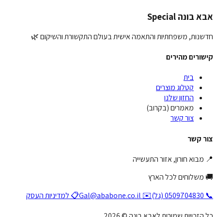
יחת המלצה
בונה Special
נות, משפחתיות והתאמה אישית בעולם התקשורת והשיקום 🌿
ורים מהירים
בית
קטלוג מוצרים
החזון שלנו
מאמרים (בקרוב)
צור קשר
 קשר
בוא חורון, אזור התעשייה
משלוחים לכל הארץ
✉️ Gal@ababone.co.il
📋 למדיניות העסק
זכויות שמורות לאבא בונה © 2026