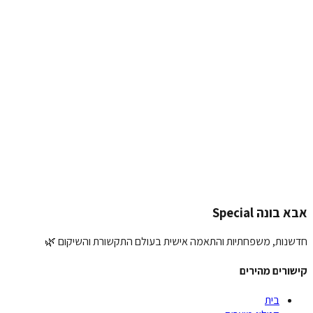
כתיבת המלצה על
כרית מרופדת גב - לכיסא מלך/ה
ם שלך:
וג:
מלצה שלך:
פת תמונה (אופציונלי):
העלאת תמונה
ליחת המלצה
 בונה Special
נות, משפחתיות והתאמה אישית בעולם התקשורת והשיקום 🌿
ורים מהירים
בית