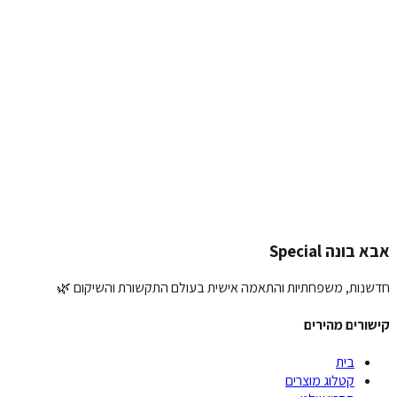
כתיבת המלצה על
חגורת ישבנון
 שלך:
ג:
לצה שלך:
פת תמונה (אופציונלי):
העלאת תמונה
יחת המלצה
בונה Special
נות, משפחתיות והתאמה אישית בעולם התקשורת והשיקום 🌿
ורים מהירים
בית
קטלוג מוצרים