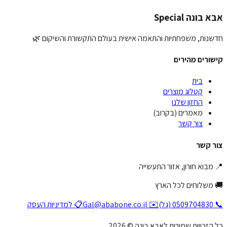
יחת המלצה
בונה Special
נות, משפחתיות והתאמה אישית בעולם התקשורת והשיקום 🌿
ורים מהירים
בית
קטלוג מוצרים
החזון שלנו
מאמרים (בקרוב)
צור קשר
 קשר
בוא חורון, אזור התעשייה
משלוחים לכל הארץ
✉️ Gal@ababone.co.il
📋 למדיניות העסק
זכויות שמורות לאבא בונה © 2026