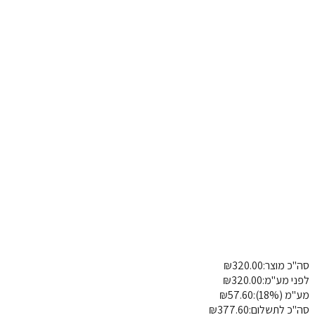
רת תרמיל מרופדת
בינוני
כ מוצר:
320.00
₪
פרטי משלוח
הוספת הערה
י מע"מ:
320.00
₪
(18%):
57.60
₪
כ לתשלום:
377.60
₪